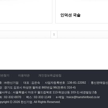
인덕션 국솥
1
비번찾기
이용약관
개인정보취급방침
호 : ㈜한신기업
대표 : 김은숙
사업자등록번호 : 136-81-22092
통신판매업신고
장 : 경기도 김포시 하성면 월하로 860번길 96(전류리 316-4)
울사무소 : 서울특별시 마포구 월드컵북로 113-9(성산동 103-1) 세경빌딩 2층
 : 02-332-0070
팩스 : 02-332-1149
e-메일 : hsice@hanshinfood.co.kr
pyright ⓒ 2026 한신기업. All Rights Reserved.