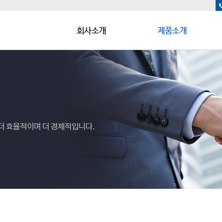
인사말
인덕션 기기
회사연혁
가스 기기
인증현황
기타 제품
회사전경 및 오시는길