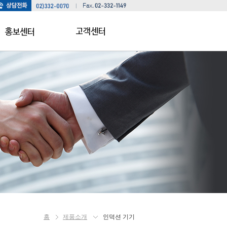
공지사항
서비스안내
홍보자료
요금안내
자료실
자가진단방법
A/S신청
상담의뢰
홈
제품소개
인덕션 기기