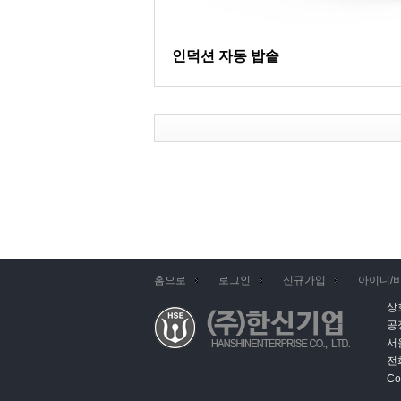
인덕션 자동 밥솥
홈으로
로그인
신규가입
아이디/
상
공
서
전화
Co