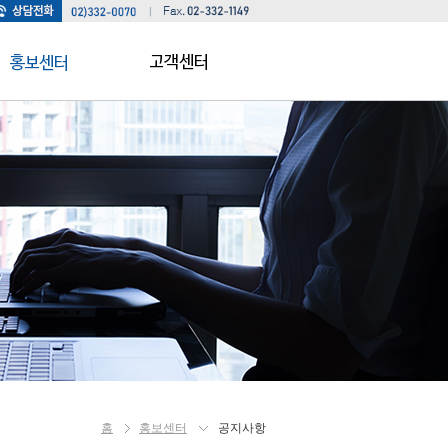
공지사항
서비스안내
홍보자료
요금안내
자료실
자가진단방법
A/S신청
상담의뢰
홈
홍보센터
공지사항