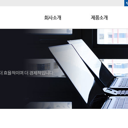
인사말
인덕션 기기
회사연혁
가스 기기
인증현황
기타 제품
회사전경 및 오시는길