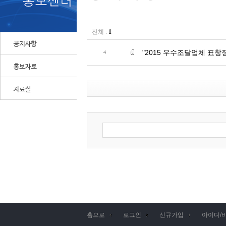
전체 :
1
"2015 우수조달업체 표창장
4
홈으로
로그인
신규가입
아이디/